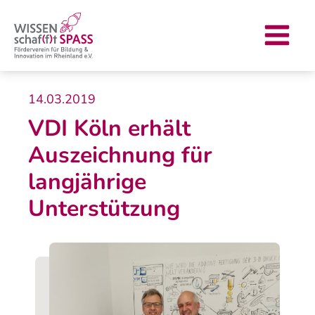
Zum
Post
Main
Inhalt
navigation
Menu
springen
14.03.2019
VDI Köln erhält
Auszeichnung für
langjährige
Unterstützung