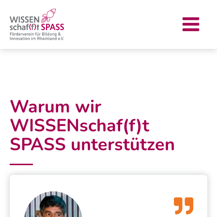
Zum
Main
Inhalt
Menu
springen
Warum wir
WISSENschaf(f)t
SPASS unterstützen