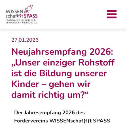
Zum
Post
Main
Inhalt
navigation
Menu
springen
27.01.2026
Neujahrsempfang 2026:
„Unser einziger Rohstoff
ist die Bildung unserer
Kinder – gehen wir
damit richtig um?“
Der Jahresempfang 2026 des
Fördervereins WISSENschaf(f)t SPASS