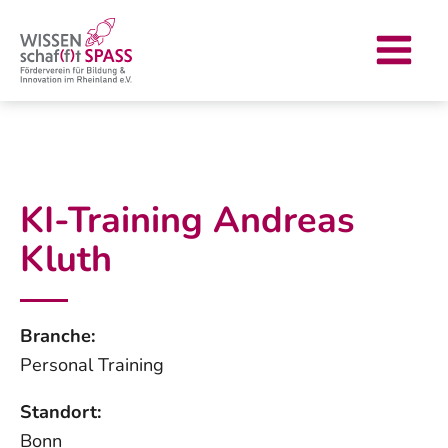
Zum
Main
Inhalt
Menu
springen
KI-Training Andreas
Kluth
Branche:
Personal Training
Standort:
Bonn