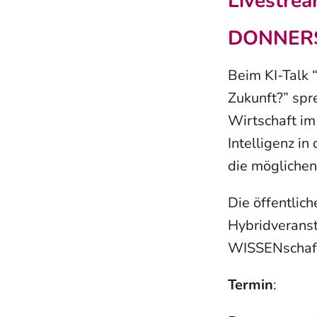
Livestre
DONNERS
Beim KI-Talk 
Zukunft?” spr
Wirtschaft im
Intelligenz i
die möglichen
Die öffentlic
Hybridveranst
WISSENschaf(
Termin