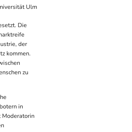
 Universität Ulm
setzt. Die
marktreife
ustrie, der
atz kommen.
wischen
Menschen zu
che
botern in
t Moderatorin
en