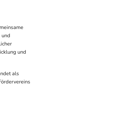
gemeinsame
g und
icher
wicklung und
ndet als
Fördervereins