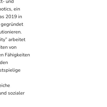
kt- und
tics, ein
as 2019 in
l gegründet
utionieren.
ty” arbeitet
iten von
en Fähigkeiten
nden
tspielige
eiche
und sozialer