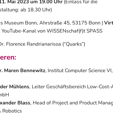
11. Mai 2023 um 19.00 Uhr
(Einlass für die
taltung: ab 18.30 Uhr)
es Museum Bonn, Ahrstraße 45, 53175 Bonn |
Vir
m YouTube-Kanal von WISSENschaf(f)t SPASS
r. Florence Randrianarisoa (“Quarks”)
ieren:
Dr. Maren Bennewitz
, Institut Computer Science VI,
der Mühlens
, Leiter Geschäftsbereich Low-Cost-
GmbH
exander Blass
, Head of Project and Product Mana
Robotics