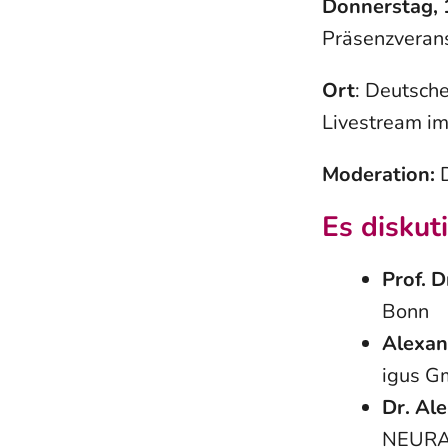
Donnerstag, 
Präsenzverans
Ort
: Deutsch
Livestream i
Moderation:
D
Es diskut
Prof. 
Bonn
Alexan
igus 
Dr. Al
NEURA 