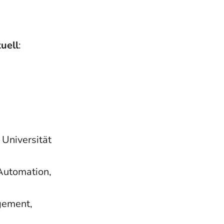
tuell
:
 Universität
Automation,
gement,