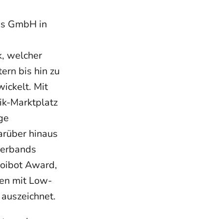
gus GmbH in
k, welcher
rn bis hin zu
ickelt. Mit
ik-Marktplatz
ge
arüber hinaus
verbands
oibot Award,
gen mit Low-
auszeichnet.