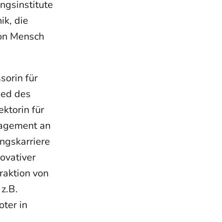
ngsinstitute
ik, die
von Mensch
ssorin für
ied des
ktorin für
nagement an
ungskarriere
ovativer
raktion von
z.B.
ter in