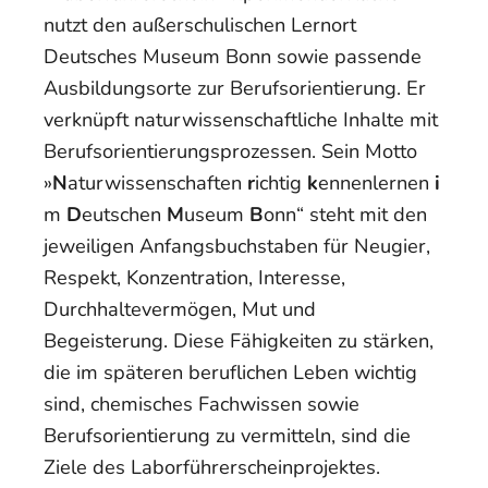
nutzt den außerschulischen Lernort
Deutsches Museum Bonn sowie passende
Ausbildungsorte zur Berufsorientierung. Er
verknüpft naturwissenschaftliche Inhalte mit
Berufsorientierungsprozessen. Sein Motto
»
N
aturwissenschaften
r
ichtig
k
ennenlernen
i
m
D
eutschen
M
useum
B
onn“ steht mit den
jeweiligen Anfangsbuchstaben für Neugier,
Respekt, Konzentration, Interesse,
Durchhaltevermögen, Mut und
Begeisterung. Diese Fähigkeiten zu stärken,
die im späteren beruflichen Leben wichtig
sind, chemisches Fachwissen sowie
Berufsorientierung zu vermitteln, sind die
Ziele des Laborführerscheinprojektes.