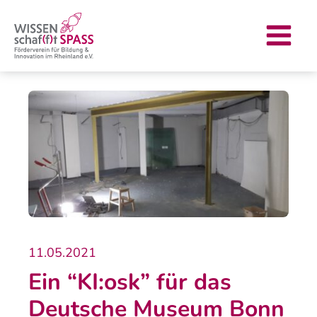
Zum
Post
Main
Inhalt
navigation
Menu
springen
11.05.2021
Ein “KI:osk” für das
Deutsche Museum Bonn